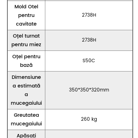
Mold Otel
pentru
2738H
cavitate
Oțel turnat
2738H
pentru miez
Oțel pentru
S50C
bază
Dimensiune
a estimată
350*350*320mm
a
mucegaiului
Greutatea
260 kg
mucegaiului
Apăsați