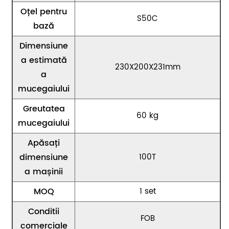
Oțel pentru
S50C
bază
Dimensiune
a estimată
230X200X231mm
a
mucegaiului
Greutatea
60 kg
mucegaiului
Apăsați
dimensiune
100T
a mașinii
MOQ
1 set
Conditii
FOB
comerciale