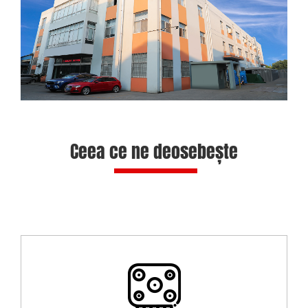
Ceea ce ne deosebește